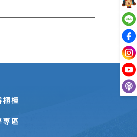
辦櫃檯
導專區