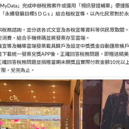
辦MyData」完成申辦稅務案件或運用「視訊發證補單」便捷
永續發展目標S D G s 」結合租稅宣導，以內化民眾對於永續發展S
提供稅務諮詢，並分送各式文宣及各稅宣導資料等供民眾取閱
支付消費，結合手機條碼並將發票存至雲端。
加強宣導及輔導雲端發票載具歸戶及設定中獎獎金自動匯款帳
並下載統一發票兌獎APP後，正確回答稅務問題，即贈送精
，正確回答稅務問題並捐贈當期未開獎且實際付款金額10元以
有限，兌完為止。