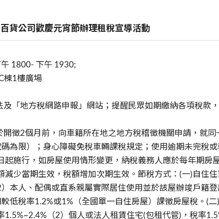
中友百貨公司歡慶元宵節辦理租稅宣導活動
 1800- 下午 1930;
C棟1樓廣場
方法及「地方稅網路申報」網站；提醒民眾如期繳納各項稅款，
於開徵2個月前，向車籍所在地之地方稅稽徵機關申請，就同
號碼為限）；身心障礙免稅車輛課稅規定；使用逾期未完稅或
7月1日起施行，如房屋使用情形變更，納稅義務人應於每年期房屋
額減少當期生效，稅額增加次期生效。節稅方式：(一)自住住
2）本人、配偶或直系親屬實際居住使用並於該屋辦竣戶籍登
較低稅率1.2%或1%（全國單一自住房屋）課徵房屋稅。(
.5%~2.4%（2）個人或法人租賃住宅(包租代管)，稅率1.5