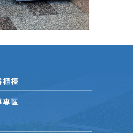
辦櫃檯
導專區