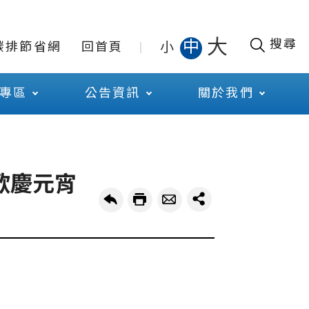
大
搜尋
中
小
碳排節省網
回首頁
專區
公告資訊
關於我們
歡慶元宵