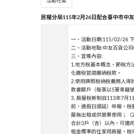
活動花絮
民權分局115年2月26日配合臺中市
一、活動日期:115/02/26 下午
二、活動地點:中友百貨公司
三、宣導內容:
1.地方稅基本概念、節稅
化繳稅管道繳納稅款。
2.使用牌照稅納稅義務人得
款書歸戶（每張以5筆車籍
3. 房屋稅新制自113年
前，遇假日順延）申報，稅
屋無出租或供營業使用；（
合計3戶（含）以內，可適用
租金標準的住家用房屋，稅率1