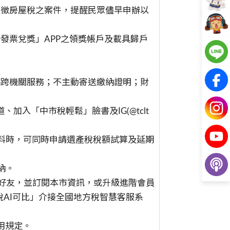
課徵房屋稅之案件，提醒民眾儘早申辦以
發票兌獎」APP之領獎帳戶及載具歸戶
供跨機關服務；不主動寄送繳納證明；財
、加入「中市稅輕鬆」臉書及IG(@tclt
資料時，可同時申請遺產稅稅額試算及延期
納。
x) 加入好友，並訂閱本市資訊，或升級進階會員
稅AI可比」介接全國地方稅智慧客服系
用規定。