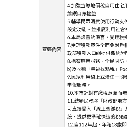
4.加強宣導地價稅自用住
維護自身權益。
5.輔導民眾消費使用行動
設定功能。並推廣利用社會
6.本局設置納保官，受理稅
7.受理稅務案件全面免附
宣導內容
政部稅務入口網提供繳納證
8.檔案應用服務、全民國防、
b)及收聽「幸福找點稅」Podc
9.民眾利用線上或洽任一
申報服務。
10.本市針對有繳稅意願
11.鼓勵民眾將「財政部地方稅
可直接登入「線上查繳稅」及
統，提供更準確快速的稅務
12.自112年起，年滿1