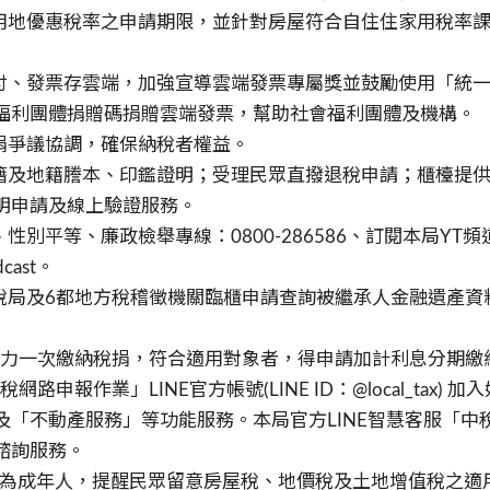
宅用地優惠稅率之申請期限，並針對房屋符合自住住家用稅率
支付、發票存雲端，加強宣導雲端發票專屬獎並鼓勵使用「統一
福利團體捐贈碼捐贈雲端發票，幫助社會福利團體及機構。
捐爭議協調，確保納稅者權益。
戶籍及地籍謄本、印鑑證明；受理民眾直撥退稅申請；櫃檯提
明申請及線上驗證服務。
性別平等、廉政檢舉專線：0800-286586、訂閱本局YT頻道
ast。
國稅局及6都地方稅稽徵機關臨櫃申請查詢被繼承人金融遺產
而無力一次繳納稅捐，符合適用對象者，得申請加計利息分期繳
網路申報作業」LINE官方帳號(LINE ID：@local_ta
「不動產服務」等功能服務。本局官方LINE智慧客服「中
諮詢服務。
8歲即為成年人，提醒民眾留意房屋稅、地價稅及土地增值稅之適