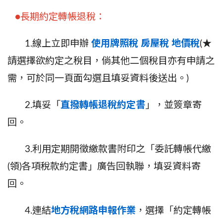
●長期約定轉帳退稅：
1.線上立即申辦
使用牌照稅
房屋稅
地價稅
(★
請選擇欲約定之稅目，倘其他二個稅目亦有申請之
需，可於同一頁面勾選且填妥資料後送出。)
2.填妥「
直撥轉帳退稅約定書
」，並簽章寄
回。
3.利用定期開徵繳款書附印之「委託轉帳代繳
(領)各項稅款約定書」廣告回執聯，填妥資料寄
回。
4.連結
地方稅網路申報作業
，選擇「約定轉帳