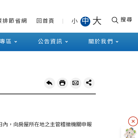
大
搜尋
中
小
碳排節省網
回首頁
專區
公告資訊
關於我們
日內，向房屋所在地之主管稽徵機關申報