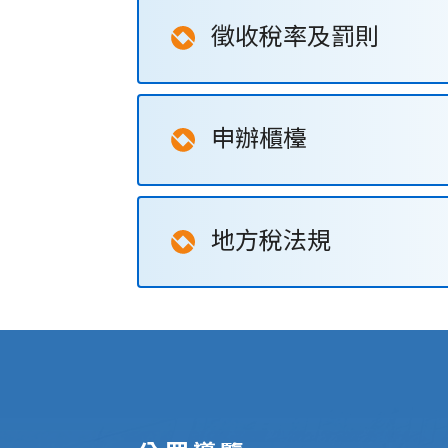
徵收稅率及罰則
申辦櫃檯
地方稅法規
:::