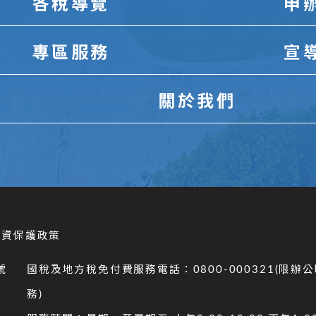
各稅導覽
申
專區服務
宣
關於我們
個資保護政策
號
國稅及地方稅免付費服務電話：0800-000321(限辦
務)