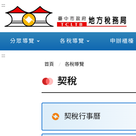
:::
分眾導覽
各稅導覽
申辦櫃檯
:::
首頁
各稅導覽
契稅
契稅行事曆