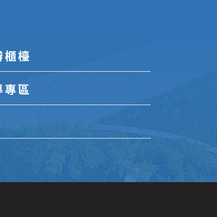
辦櫃檯
導專區