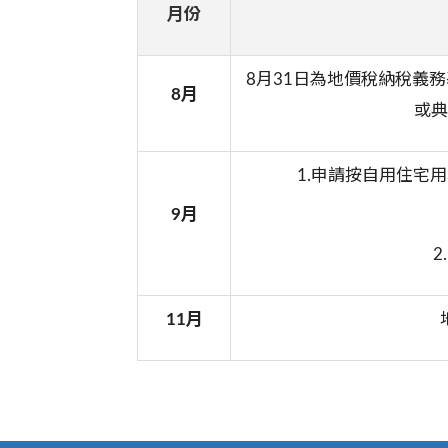
月份
8月31日為地價稅納稅義
8月
或典
1.申請按自用住宅
9
月
2
11
月
:::