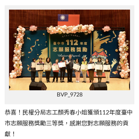
BVP_9728
恭喜！民權分局志工顏秀春小姐獲頒
112
年度臺中
市志願服務獎勵三等獎，感謝您對志願服務的貢
獻！