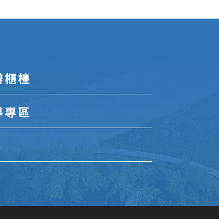
辦櫃檯
導專區