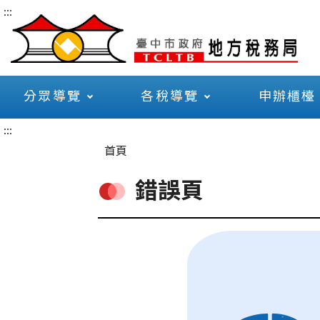
:::
分眾導覽
各稅導覽
申辦櫃檯
:::
首頁
錯誤頁